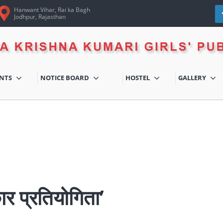
Hanwant Vihar, Rai ka Bagh
Jodhpur, Rajasthan
ENTS
NOTICE BOARD
HOSTEL
GALLERY
ार प्रतियोगिता’