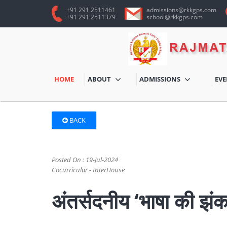
+91 291 2511461
admissions@rkkgps.com
+91 291 2511379
school@rkkgps.com
HOME
ABOUT
ADMISSIONS
EV
BACK
Posted On : 19-Jul-2024
Cocurricular - InterHouse
अंतर्सदनीय ‘भाषा की झंक